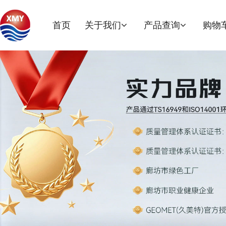
首页
关于我们
产品查询
购物
公司简介
刹车盘
环境/职业健康
发展历程
荣誉资质