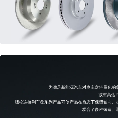
为满足新能源汽车对刹车盘轻量化的
减重高达2
螺栓连接刹车盘系列产品可使产品在热态下保留轴向、
糅合了多种铸造、