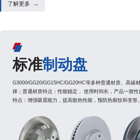
了解更多 →
标准
制动盘
G3000/GG20/GG15HC/GG20HC等多种普通材质、高
择；普通材质特点：性能稳定， 使用时间长，产品一致性
特点：增强吸震能力，提高散热性能，预防热裂纹和变形