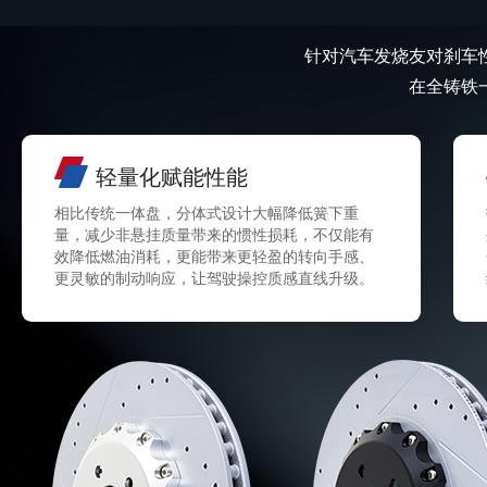
针对汽车发烧友对刹车
在全铸铁
轻量化赋能性能
相比传统一体盘，分体式设计大幅降低簧下重
量，减少非悬挂质量带来的惯性损耗，不仅能有
效降低燃油消耗，更能带来更轻盈的转向手感、
更灵敏的制动响应，让驾驶操控质感直线升级。